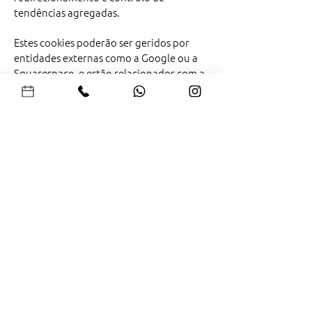
tendências agregadas.
Estes cookies poderão ser geridos por
entidades externas como a Google ou a
Squarespace, e estão relacionados com a
recolha de informação dos visitantes ao
nosso site para efeitos estatísticos
apenas.
Poderá desligar os cookies seguindo as
instruções no seu navegador/browser,
mas se bloquear os cookies, poderá ser
mais difícil (ou talvez impossível) usar
algumas funcionalidades do nosso site.
MUDANÇAS A ESTA
POLÍTICA DE PRIVACIDADE
Se fizermos alguma alteração na política
de privacidade, iremos publicar neste