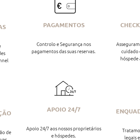
PAGAMENTOS
CHECK
AS
Controlo e Segurança nos
Asseguram
e
pagamentos das suas reservas.
cuidado 
des
hóspede a
nnel
APOIO 24/7
ENQUA
ÇÃO
Apoio 24/7 aos nossos proprietários
Tratamos
ão de
e hóspedes.
legais 
rvas