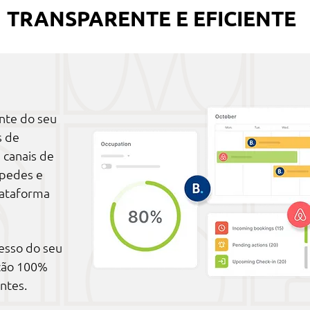
TRANSPARENTE E EFICIENTE
nte do seu
s de
e canais de
spedes e
lataforma
esso do seu
̧ão 100%
ntes.