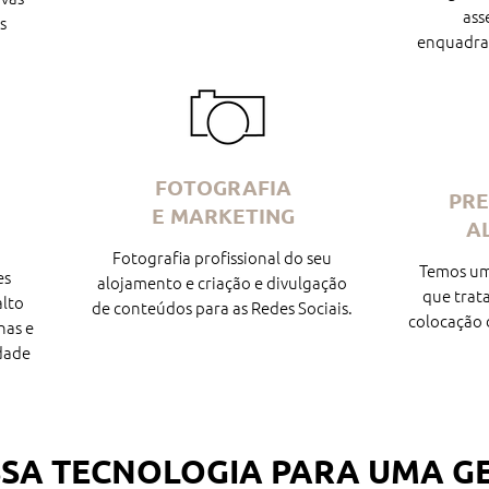
ass
s
enquadra
FOTOGRAFIA
PR
E MARKETING
A
Fotografia profissional do seu
Temos um
es
alojamento e criação e divulgação
que trat
alto
de conteúdos para as Redes Sociais.
colocação d
has e
dade
SA TECNOLOGIA PARA UMA G