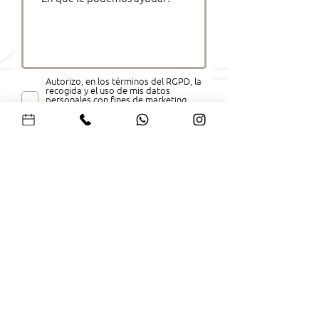
Autorizo, en los términos del RGPD, la
recogida y el uso de mis datos
personales con fines de marketing.
Consulte nuestra
Política de
Privacidad.
ENVIAR
SÉ APARTAMENTOS
- Alojamiento Local y Servicios
Turísticos
WELCOME CENTER
Rua Andrade Corvo ( Edifício Lions)
nº242 2º Piso Sala
206 - 4700-204
Braga
geral@seapartamentos.pt