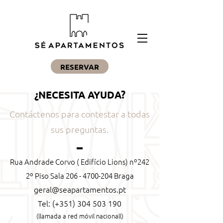
RESERVAR
¿NECESITA AYUDA?
Contáctenos para contestar a todas
sus preguntas.
Rua Andrade Corvo ( Edifício Lions) nº242
2º Piso Sala
206 - 4700-204
Braga
geral@seapartamentos.pt
Tel: (+351)
304 503 190
(llamada
a red móvil nacionall)